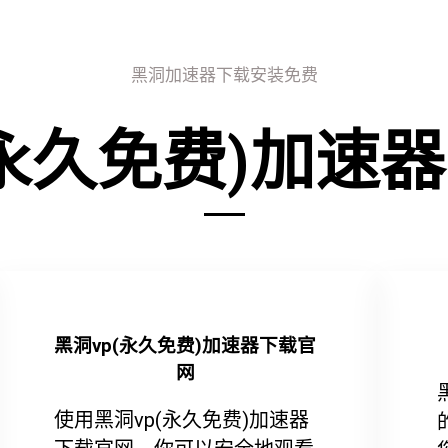
黑洞加速器下载安装免费
(永久免费)加速
黑洞vp(永久免费)加速器下载官
网
使用黑洞vp(永久免费)加速器