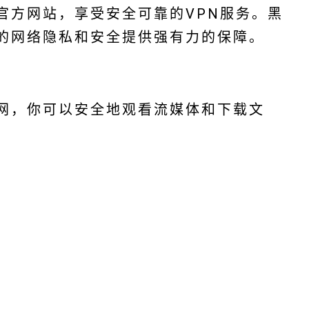
网官方网站，享受安全可靠的VPN服务。黑
您的网络隐私和安全提供强有力的保障。
官网，你可以安全地观看流媒体和下载文