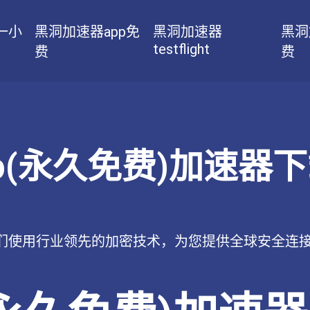
一小
黑洞加速器app免
黑洞加速器
黑洞
testflight
费
费
p(永久免费)加速器
，我们使用行业领先的加密技术，为您提供全球安全连