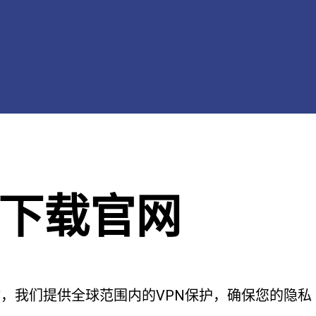
器下载官网
站，我们提供全球范围内的VPN保护，确保您的隐私