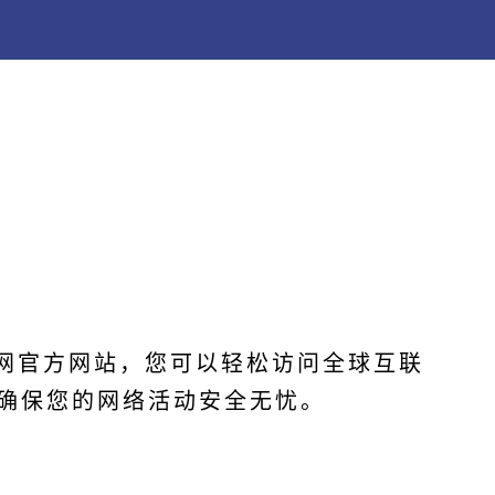
官网官方网站，您可以轻松访问全球互联
，确保您的网络活动安全无忧。